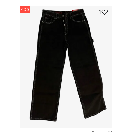
-
13
%
1