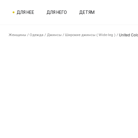
ДЛЯ НЕЕ
ДЛЯ НЕГО
ДЕТЯМ
United Colo
Женщины
/
Одежда
/
Джинсы
/
Широкие джинсы ( Wide-leg )
/
1SN05468