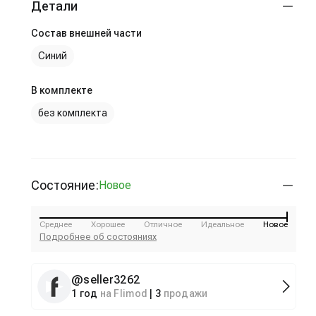
Детали
Состав внешней части
Синий
В комплекте
без комплекта
Состояние:
Новое
Среднее
Хорошее
Отличное
Идеальное
Новое
Подробнее об состояниях
@
seller3262
1 год
на Flimod
|
3
продажи