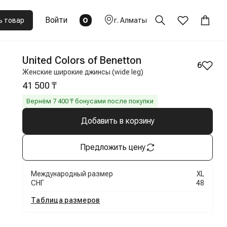
Войти
0
ь товар
г.
Алматы
United Colors of Benetton
6
Женские широкие джинсы (wide leg)
41 500 ₸
Вернём
7 400
₸ бонусами после покупки
Добавить в корзину
Предложить цену
Международный размер
XL
СНГ
48
Таблица размеров