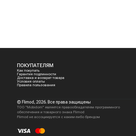
ПОКУПАТЕЛЯМ
Как покупать
Гарантия подлинности
Доставка и возврат товара
Условия оплаты
Правила пользования
© Flimod,
2026
. Все права защищены
ТОО "Mobidom" является правообладателем программного
обеспечения и товарного знака Flimod
Flimod не ассоциируется с каким-либо брендом