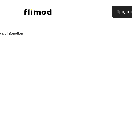
Продат
rs of Benetton