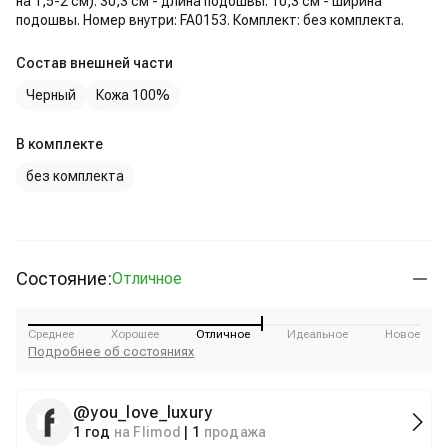
на 1,5-2 см). 30,3 см - длина подошвы. 10,3 см - ширина
подошвы. Номер внутри: FA0153. Комплект: без комплекта.
Состав внешней части
Черный
Кожа 100%
В комплекте
без комплекта
Состояние:
Отличное
Среднее
Хорошее
Отличное
Идеальное
Новое
Подробнее об состояниях
@
you_love_luxury
1 год
на Flimod
|
1
продажа