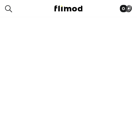
0
9SE05946