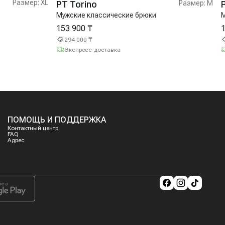
Размер:
XL
PT Torino
Размер:
M
Мужские классические брюки
М
153 900 ₸
1
294 000 ₸
Экспресс-доставка
ПОМОЩЬ И ПОДДЕРЖКА
Контактный центр
FAQ
Адрес
те в