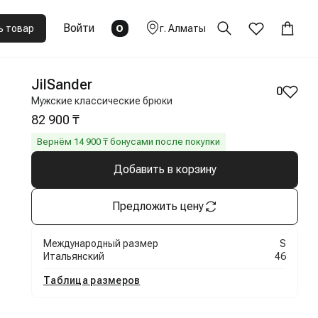
Войти
0
ь товар
г.
Алматы
JilSander
0
Мужские классические брюки
82 900 ₸
Вернём
14 900
₸ бонусами после покупки
Добавить в корзину
Предложить цену
Международный размер
S
Итальянский
46
Таблица размеров