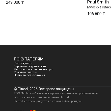
Paul Smith
249 000 ₸
Мужские клас
106 600 ₸
ПОКУПАТЕЛЯМ
Как покупать
Гарантия подлинности
Доставка и возврат товара
Условия оплаты
Правила пользования
© Flimod,
2026
. Все права защищены
ТОО "Mobidom" является правообладателем программного
обеспечения и товарного знака Flimod
Flimod не ассоциируется с каким-либо брендом