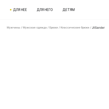
ДЛЯ НЕЕ
ДЛЯ НЕГО
ДЕТЯМ
JilSander
Мужчины
/
Мужская одежда
/
Брюки
/
Классические брюки
/
1SE06131