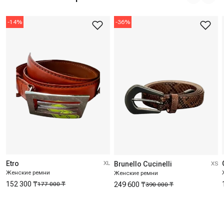
-
14
%
-
36
%
Etro
XL
Brunello Cucinelli
XS
Женские ремни
Женские ремни
152 300 ₸
249 600 ₸
177 000 ₸
390 000 ₸