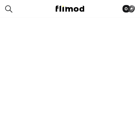
0
1SN12431