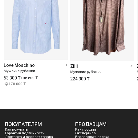
Love Moschino
L
Zilli
XL
Мужские рубашки
Мужские рубашки
53 300 ₸
106 600 ₸
224 900 ₸
170 000 ₸
ПОКУПАТЕЛЯМ
ПРОДАВЦАМ
Как покупать
Как продать
Гарантия подлинности
Экспертиза
Доставка и возврат товара
Безопасная сделка