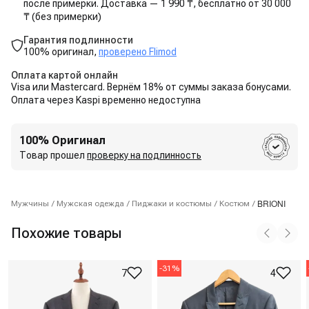
после примерки. Доставка — 1 990 ₸, бесплатно от 30 000
₸ (без примерки)
Гарантия подлинности
100% оригинал,
проверено Flimod
Оплата картой онлайн
Visa или Mastercard. Вернём 18% от суммы заказа бонусами.
Оплата через Kaspi временно недоступна
100% Оригинал
Товар прошел
проверку на подлинность
BRIONI
Мужчины
/
Мужская одежда
/
Пиджаки и костюмы
/
Костюм
/
Похожие товары
-
31
%
7
4