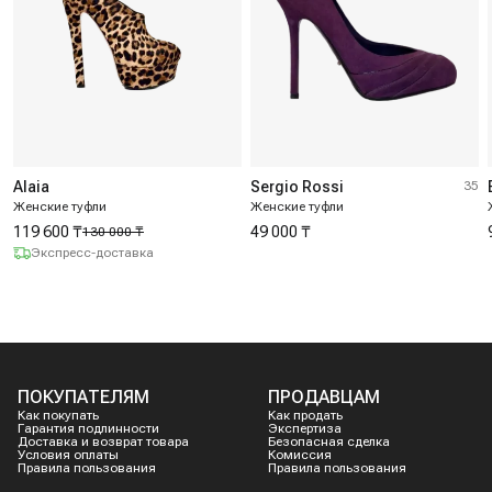
Alaia
Sergio Rossi
35
Женские туфли
Женские туфли
119 600 ₸
49 000 ₸
130 000 ₸
Экспресс-доставка
ПОКУПАТЕЛЯМ
ПРОДАВЦАМ
Как покупать
Как продать
Гарантия подлинности
Экспертиза
Доставка и возврат товара
Безопасная сделка
Условия оплаты
Комиссия
Правила пользования
Правила пользования