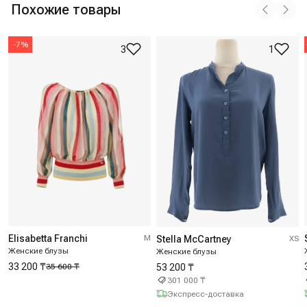
Похожие товары
-
7
%
3
1
Elisabetta Franchi
M
Stella McCartney
XS
Женские блузы
Женские блузы
33 200 ₸
53 200 ₸
35 600 ₸
301 000 ₸
Экспресс-доставка