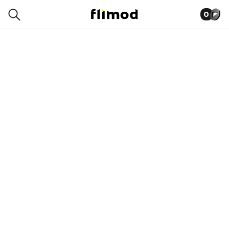
0
1SE07631