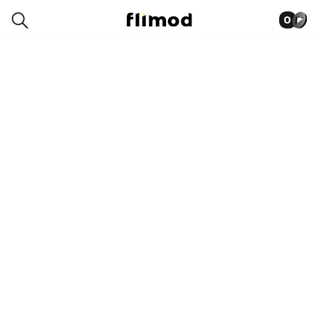
0
1SE26131