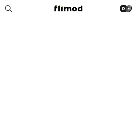
0
7SG01424