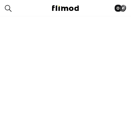
0
5SP04156