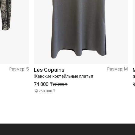
Размер:
S
Les Copains
Размер:
M
M
Женские коктейльные платья
Ж
74 800 ₸
9
85 000 ₸
250 000 ₸