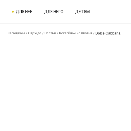
ДЛЯ НЕЕ
ДЛЯ НЕГО
ДЕТЯМ
Dolce Gabbana
Женщины
/
Одежда
/
Платья
/
Коктейльные платья
/
2SN06351