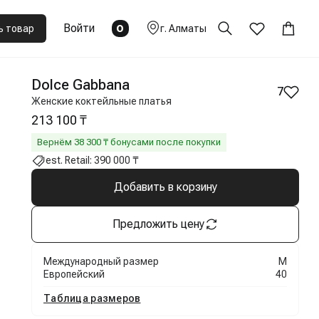
Войти
0
ь товар
г.
Алматы
Dolce Gabbana
7
Женские коктейльные платья
213 100 ₸
Вернём
38 300
₸ бонусами после покупки
est. Retail:
390 000 ₸
Добавить в корзину
Предложить цену
Международный размер
M
Европейский
40
Таблица размеров