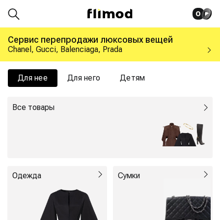
0
Сервис перепродажи люксовых вещей
Chanel, Gucci, Balenciaga, Prada
Для нее
Для него
Детям
Все товары
Одежда
Сумки