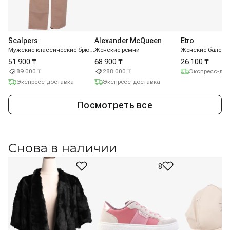
Scalpers
Alexander McQueen
Etro
Мужские классические брюки
Женские ремни
Женские балетк
51 900 ₸
68 900 ₸
26 100 ₸
89 000 ₸
288 000 ₸
Экспресс-дос
Экспресс-доставка
Экспресс-доставка
Посмотреть все
Снова в наличии
8