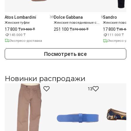
Dolce Gabbana
S
Atos Lombardini
39
Sandro
Женские повседневные сумки
Женские туфли
251 100 ₸
17 800 ₸
17 800 ₸
270 000 ₸
29 600 ₸
35 600
145 000 ₸
111 000 ₸
Экспресс-доставка
Экспресс-дос
Посмотреть все
Новинки распродажи
13