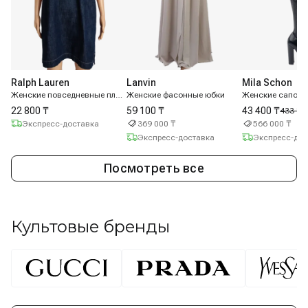
Ralph Lauren
Lanvin
Mila Schon
Женские повседневные платья
Женские фасонные юбки
Женские сапоги
22 800 ₸
59 100 ₸
43 400 ₸
433 10
Экспресс-доставка
369 000 ₸
566 000 ₸
Экспресс-доставка
Экспресс-дос
Посмотреть все
Культовые бренды