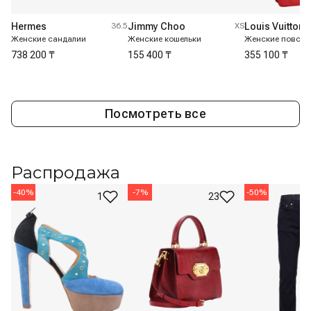
Hermes
36.5
Jimmy Choo
XS
Louis Vuitton
Женские сандалии
Женские кошельки
738 200 ₸
155 400 ₸
355 100 ₸
Посмотреть все
Распродажа
-
40
%
-
7
%
-
50
%
1
23