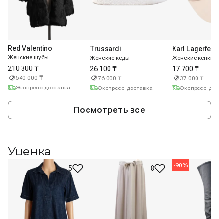
Red Valentino
Trussardi
Karl Lagerfeld
Женские шубы
Женские кеды
Женские кепки
210 300 ₸
26 100 ₸
17 700 ₸
540 000 ₸
76 000 ₸
37 000 ₸
Экспресс-доставка
Экспресс-доставка
Экспресс-дос
Посмотреть все
Уценка
-
90
%
5
8